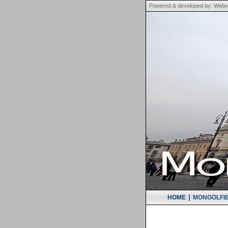
Powered & developed by: Webne
|
HOME
MONGOLFI