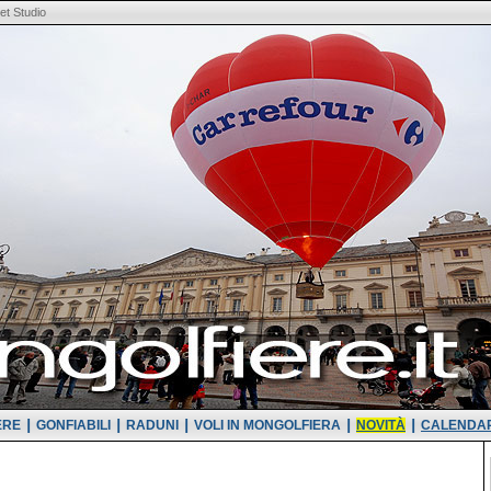
t Studio
|
|
|
|
|
ERE
GONFIABILI
RADUNI
VOLI IN MONGOLFIERA
NOVITÀ
CALENDAR